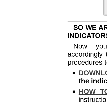
SO WE AR
INDICATOR
Now you 
accordingly 
procedures to 
DOWNLO
the indi
HOW TO
instructi