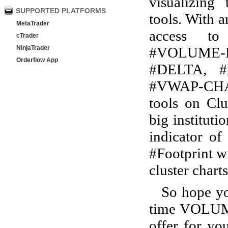
visualizing
SUPPORTED PLATFORMS
tools. With 
MetaTrader
access t
cTrader
#VOLUME
NinjaTrader
Orderflow App
#DELTA, 
#VWAP-CHAR
tools on Clu
big institut
indicator of
#Footprint wi
cluster charts
So hope yo
time VOLUME
offer for yo